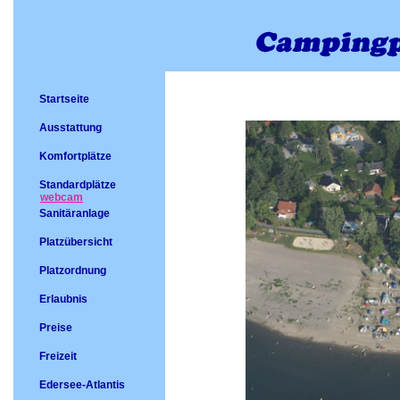
Startseite
Ausstattung
Komfortplätze
Standardplätze
webcam
Sanitäranlage
Platzübersicht
Platzordnung
Erlaubnis
Preise
Freizeit
Edersee-Atlantis